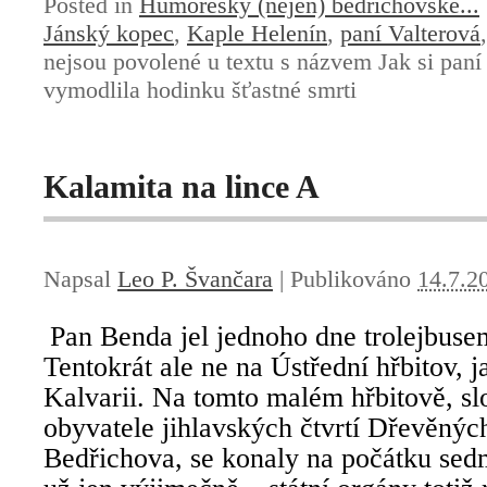
Posted in
Humoresky (nejen) bedřichovské...
Jánský kopec
,
Kaple Helenín
,
paní Valterová
nejsou povolené
u textu s názvem Jak si paní
vymodlila hodinku šťastné smrti
Kalamita na lince A
Napsal
Leo P. Švančara
|
Publikováno
14.7.2
Pan Benda jel jednoho dne trolejbuse
Tentokrát ale ne na Ústřední hřbitov, j
Kalvarii. Na tomto malém hřbitově, s
obyvatele jihlavských čtvrtí Dřevěnýc
Bedřichova, se konaly na počátku sed