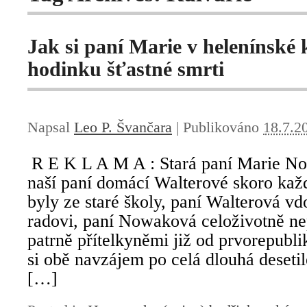
Jak si paní Marie v helenínské 
hodinku šťastné smrti
Napsal
Leo P. Švančara
|
Publikováno
18.7.2
R E K L A M A : Stará paní Marie N
naší paní domácí Walterové skoro ka
byly ze staré školy, paní Walterová v
radovi, paní Nowaková celoživotně n
patrně přítelkyněmi již od prvorepubli
si obě navzájem po celá dlouhá deseti
[…]