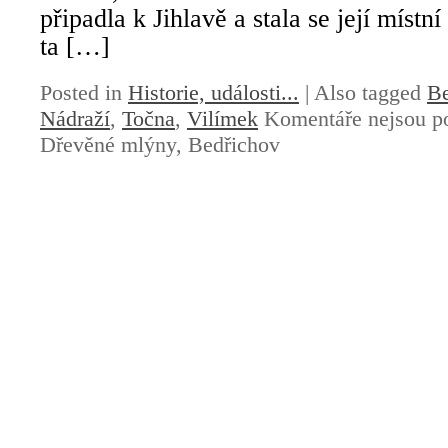
připadla k Jihlavě a stala se její místn
ta […]
Posted in
Historie, události...
|
Also tagged
Be
Nádraží
,
Točna
,
Vilímek
Komentáře nejsou p
Dřevěné mlýny, Bedřichov