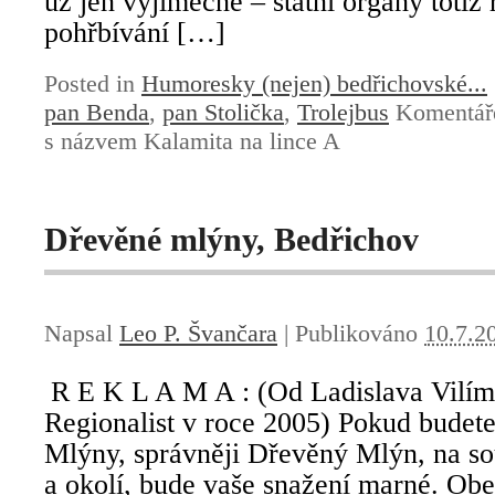
už jen výjimečně – státní orgány totiž
pohřbívání […]
Posted in
Humoresky (nejen) bedřichovské...
pan Benda
,
pan Stolička
,
Trolejbus
Komentáře
s názvem Kalamita na lince A
Dřevěné mlýny, Bedřichov
Napsal
Leo P. Švančara
|
Publikováno
10.7.2
R E K L A M A : (Od Ladislava Vilímk
Regionalist v roce 2005) Pokud budet
Mlýny, správněji Dřevěný Mlýn, na s
a okolí, bude vaše snažení marné. Ob