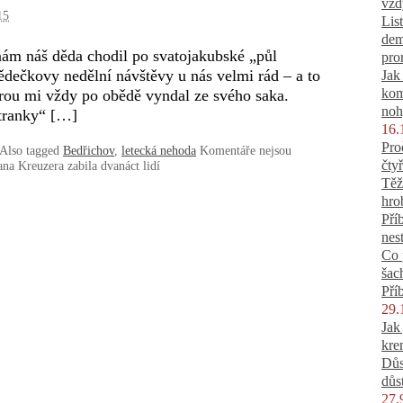
vžd
15
Lis
dem
ám náš děda chodil po svatojakubské „půl
pro
ědečkovy nedělní návštěvy u nás velmi rád – a to
Jak
kom
terou mi vždy po obědě vyndal ze svého saka.
noh
atranky“ […]
16.
Pro
Also tagged
Bedřichov
,
letecká nehoda
Komentáře nejsou
čtyř
na Kreuzera zabila dvanáct lidí
Těž
hro
Pří
nes
Co 
šac
Pří
29.
Jak
kre
Důs
důs
27.