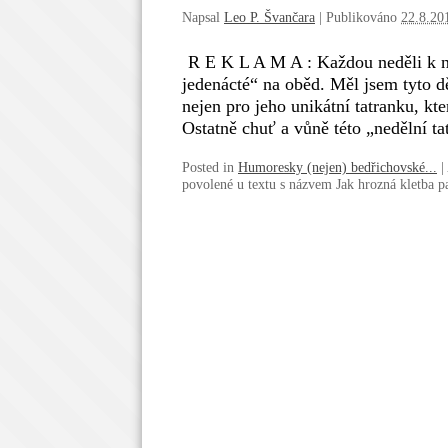
Napsal
Leo P. Švančara
|
Publikováno
22.8.20
R E K L A M A : Každou neděli k n
jedenácté“ na oběd. Měl jsem tyto d
nejen pro jeho unikátní tatranku, k
Ostatně chuť a vůně této „nedělní t
Posted in
Humoresky (nejen) bedřichovské...
|
povolené
u textu s názvem Jak hrozná kletba pa