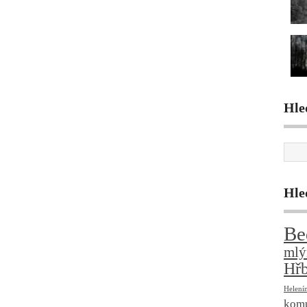
Hle
Hle
Be
mlý
Hřb
Helení
kom