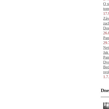
O s
tom
17.
Záv
zac
Dou
26.
Pan
29.
Net
Jak
Pan
Dvo
Bed
svo
1.7
Dnes