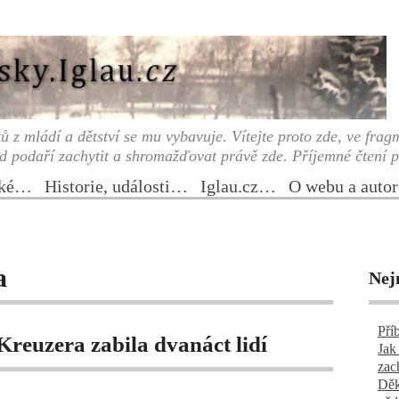
tků z mládí a dětství se mu vybavuje. Vítejte proto zde, ve fr
d podaří zachytit a shromažďovat právě zde. Příjemné čtení p
ské…
Historie, události…
Iglau.cz…
O webu a auto
a
Nej
Pří
Kreuzera zabila dvanáct lidí
Jak
zac
Děk