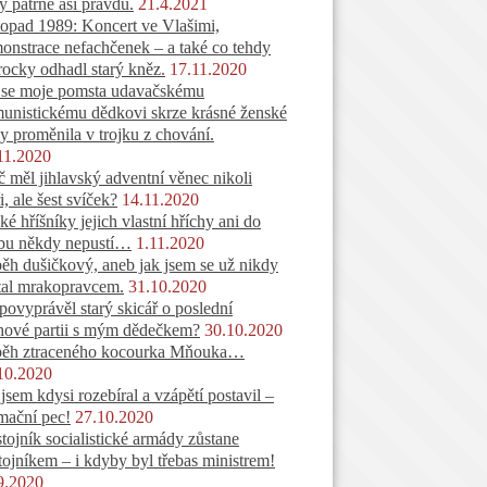
y patrně asi pravdu.
21.4.2021
topad 1989: Koncert ve Vlašimi,
onstrace nefachčenek – a také co tehdy
rocky odhadl starý kněz.
17.11.2020
 se moje pomsta udavačskému
unistickému dědkovi skrze krásné ženské
y proměnila v trojku z chování.
11.2020
č měl jihlavský adventní věnec nikoli
i, ale šest svíček?
14.11.2020
ké hříšníky jejich vlastní hříchy ani do
bu někdy nepustí…
1.11.2020
běh dušičkový, aneb jak jsem se už nikdy
tal mrakopravcem.
31.10.2020
povyprávěl starý skicář o poslední
hové partii s mým dědečkem?
30.10.2020
běh ztraceného kocourka Mňouka…
10.2020
 jsem kdysi rozebíral a vzápětí postavil –
mační pec!
27.10.2020
tojník socialistické armády zůstane
tojníkem – i kdyby byl třebas ministrem!
9.2020