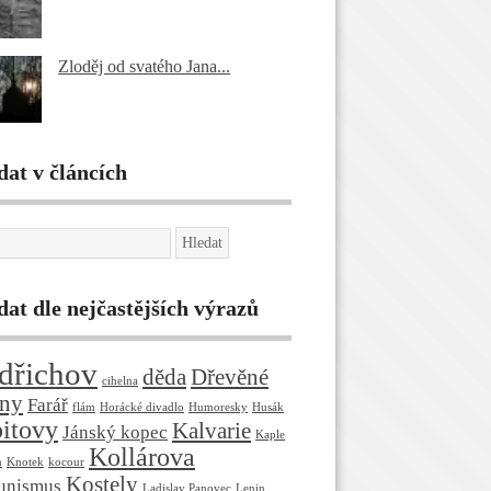
Zloděj od svatého Jana...
dat v článcích
dat dle nejčastějších výrazů
dřichov
děda
Dřevěné
cihelna
ny
Farář
flám
Horácké divadlo
Humoresky
Husák
itovy
Kalvarie
Jánský kopec
Kaple
Kollárova
n
Knotek
kocour
Kostely
unismus
Ladislav Panovec
Lenin