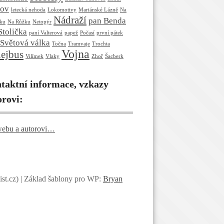
nov
letecká nehoda
Lokomotivy
Mariánské Lázně
Na
Nádraží
pan Benda
ku
Na Růžku
Netopýr
Stolička
paní Valterová
papež
Počasí
první pátek
Světová válka
Točna
Tramvaje
Trochta
Vojna
lejbus
Vilímek
Vlaky
Zhoř
Šacberk
taktní informace, vzkazy
orovi:
ebu a autorovi…
st.cz)
| Základ šablony pro WP:
Bryan