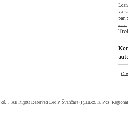
Les
Rybníč
pan 
režisér
Tro
Kon
aut
O w
ské…. All Rights Reserved
Leo P. Švančara (Iglau.cz, X-P.cz, Regionali