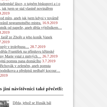
tudentské lásce, o tajném biskupovi a i o
, jak jsem se stal vlastně novinářem
9.2019
od míru, aneb jak jsem kdysi v továrně
hránil negramotného mistra.
16.9.2019
tník od papeže, aneb děda výtržníkem…
8.2019
 farář ze Zhoře a jeho koník Vanek
7.2019
opýr v trolejbusu…
28.7.2019
 děda František na přímluvu křtinské
ny Marie vstal z mrtvých…
26.7.2019
jitá pomsta pana domácího
3.7.2019
řichovák v zeleném, aneb pomsta
bodníkova a předpisů nedbalý kocour…
.2019
 jiní návštěvníci také přečetli:
Děda, jehož se Husák bál