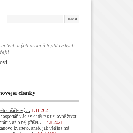
agmentech mých osobních jihlavských
řeji!
rovi…
novější články
běh dušičkový…
1.11.2021
 hospodář Václav chtěl tak usilovně život
hránit, až o něj přišel…
14.8.2021
anovo kvarteto, aneb, jak většina má